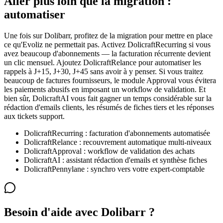
Aller plus loin que la migration :
automatiser
Une fois sur Dolibarr, profitez de la migration pour mettre en place
ce qu'Evoliz ne permettait pas. Activez DolicraftRecurring si vous
avez beaucoup d'abonnements — la facturation récurrente devient
un clic mensuel. Ajoutez DolicraftRelance pour automatiser les
rappels à J+15, J+30, J+45 sans avoir à y penser. Si vous traitez
beaucoup de factures fournisseurs, le module Approval vous évitera
les paiements abusifs en imposant un workflow de validation. Et
bien sûr, DolicraftAI vous fait gagner un temps considérable sur la
rédaction d'emails clients, les résumés de fiches tiers et les réponses
aux tickets support.
DolicraftRecurring : facturation d'abonnements automatisée
DolicraftRelance : recouvrement automatique multi-niveaux
DolicraftApproval : workflow de validation des achats
DolicraftAI : assistant rédaction d'emails et synthèse fiches
DolicraftPennylane : synchro vers votre expert-comptable
Besoin d'aide avec Dolibarr ?