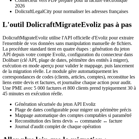
Connecteur vers PDP préparé pour la facture électronique
2026
DolicraftLegalCity pour normaliser les adresses françaises
L'outil DolicraftMigrateEvoliz pas à pas
DolicraftMigrateEvoliz utilise l'API officielle d'Evoliz pour extraire
l'ensemble de vos données sans manipulation manuelle de fichiers.
La procédure standard tient en quatre étapes : génération du jeton
API depuis votre compte Evoliz, configuration du connecteur dans
Dolibarr (clé API, plage de dates, périmètre des entités à migrer),
exécution en mode aperçu pour valider le mappage, puis lancement
de la migration réelle. Le module gère automatiquement les
correspondances de codes (clients, articles, comptes), reconstitue les
liens entre devis et factures, et journalise chaque action pour audit.
Une PME avec 5 000 factures et 800 clients prend typiquement 30 à
45 minutes en exécution réelle.
Génération sécurisée du jeton API Evoliz
Plage de dates configurable pour migrer un périmètre précis
Mappage automatique des comptes comptables si paramétré
Reconstitution des liens devis ↔ commande ↔ facture
Journal d'audit complet de chaque opération