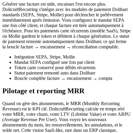
Générer une facture est utile, encaisser l'est encore plus.
DolicraftRecurring s'intègre avec les modules de paiement Dolibarr
standards (SEPA, Stripe, Mollie) pour déclencher le prélèvement
immédiatement après émission. Vous configurez le mandat SEPA
une fois côté client, et chaque facture est tirée automatiquement à
l'échéance. Pour les paiements carte récurrents (modèle SaaS), Stripe
ou Mollie gardent le token et débitent à chaque génération. Le statut
de paiement remonte automatiquement dans Dolibarr, ce qui ferme
la boucle facture → encaissement → réconciliation comptable.
Intégration SEPA, Stripe, Mollie
Mandat SEPA configuré une fois par client
Token carte conservé pour débits récurrents
Statut paiement remonté auto dans Dolibarr
Boucle complète facture → encaissement → compta
Pilotage et reporting MRR
Quand on gère des abonnements, le MRR (Monthly Recurring
Revenue) est le KPI clé. DolicraftRecurring calcule en temps réel
votre MRR, votre churn, votre LTV (Lifetime Value) et votre ARPU
(Average Revenue Per User). Vous voyez les nouveaux
abonnements du mois, les renouvellements, les annulations, et le
solde net. Cette vision SaaS-like, rare dans un ERP classique,