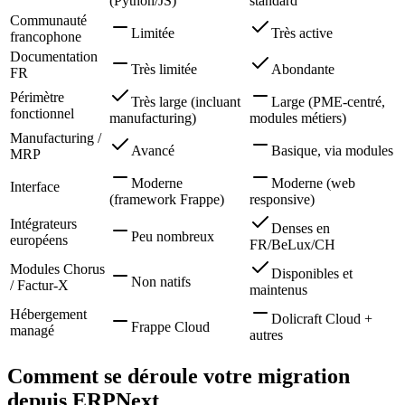
(Python/JS)
standard
Communauté
Limitée
Très active
francophone
Documentation
Très limitée
Abondante
FR
Périmètre
Très large (incluant
Large (PME-centré,
fonctionnel
manufacturing)
modules métiers)
Manufacturing /
Avancé
Basique, via modules
MRP
Moderne
Moderne (web
Interface
(framework Frappe)
responsive)
Intégrateurs
Denses en
Peu nombreux
européens
FR/BeLux/CH
Modules Chorus
Disponibles et
Non natifs
/ Factur-X
maintenus
Hébergement
Dolicraft Cloud +
Frappe Cloud
managé
autres
Comment se déroule votre migration
depuis ERPNext