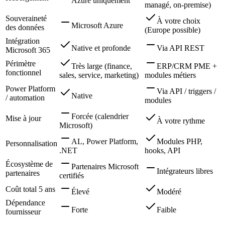
Azure uniquement
managé, on-premise)
Souveraineté
À votre choix
Microsoft Azure
des données
(Europe possible)
Intégration
Native et profonde
Via API REST
Microsoft 365
Périmètre
Très large (finance,
ERP/CRM PME +
fonctionnel
sales, service, marketing)
modules métiers
Power Platform
Via API / triggers /
Native
/ automation
modules
Forcée (calendrier
Mise à jour
À votre rythme
Microsoft)
AL, Power Platform,
Modules PHP,
Personnalisation
.NET
hooks, API
Écosystème de
Partenaires Microsoft
Intégrateurs libres
partenaires
certifiés
Coût total 5 ans
Élevé
Modéré
Dépendance
Forte
Faible
fournisseur