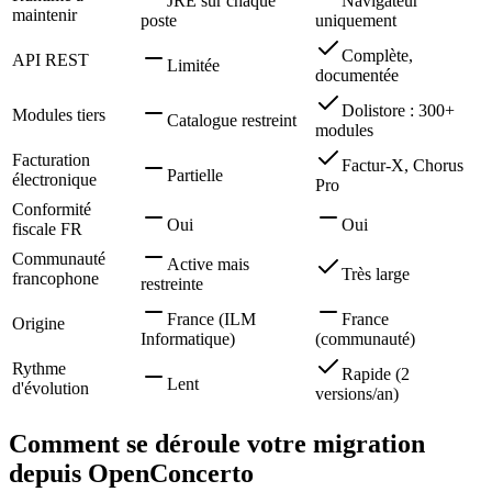
JRE sur chaque
Navigateur
maintenir
poste
uniquement
Complète,
API REST
Limitée
documentée
Dolistore : 300+
Modules tiers
Catalogue restreint
modules
Facturation
Factur-X, Chorus
Partielle
électronique
Pro
Conformité
Oui
Oui
fiscale FR
Communauté
Active mais
Très large
francophone
restreinte
France (ILM
France
Origine
Informatique)
(communauté)
Rythme
Rapide (2
Lent
d'évolution
versions/an)
Comment se déroule votre migration
depuis OpenConcerto