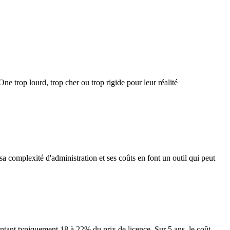
rop lourd, trop cher ou trop rigide pour leur réalité
a complexité d'administration et ses coûts en font un outil qui peut
tant typiquement 18 à 22% du prix de licence. Sur 5 ans, le coût