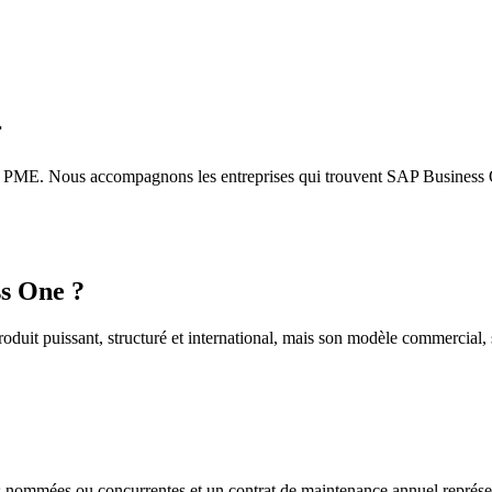
r
ME. Nous accompagnons les entreprises qui trouvent SAP Business One t
ss One ?
uit puissant, structuré et international, mais son modèle commercial, s
 nommées ou concurrentes et un contrat de maintenance annuel représen