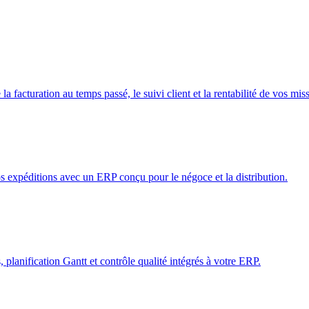
a facturation au temps passé, le suivi client et la rentabilité de vos mis
s expéditions avec un ERP conçu pour le négoce et la distribution.
 planification Gantt et contrôle qualité intégrés à votre ERP.