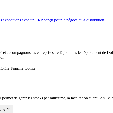
s expéditions avec un ERP conçu pour le négoce et la distribution.
accompagnons les entreprises de Dijon dans le déploiement de Dolibar
non.
urgogne-Franche-Comté
permet de gérer les stocks par millesime, la facturation client, le suivi
on ?