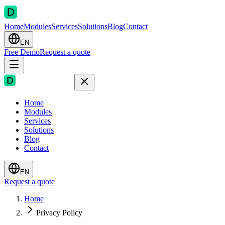
Home
Modules
Services
Solutions
Blog
Contact
EN
Free Demo
Request a quote
Home
Modules
Services
Solutions
Blog
Contact
EN
Request a quote
Home
Privacy Policy