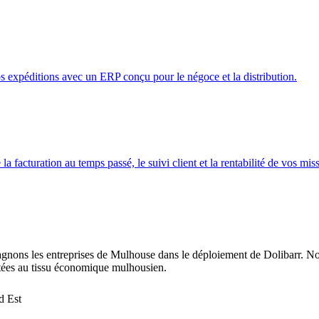
s expéditions avec un ERP conçu pour le négoce et la distribution.
a facturation au temps passé, le suivi client et la rentabilité de vos mis
s les entreprises de Mulhouse dans le déploiement de Dolibarr. Notre m
ptées au tissu économique mulhousien.
d Est