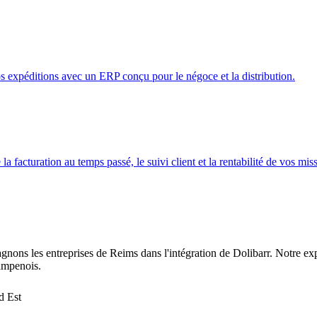
s expéditions avec un ERP conçu pour le négoce et la distribution.
a facturation au temps passé, le suivi client et la rentabilité de vos mis
ns les entreprises de Reims dans l'intégration de Dolibarr. Notre expé
ampenois.
d Est